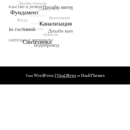
Тема WordPress
|
Viral News
от HashThemes