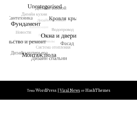
Тема WordPress
|
Viral News
от HashThemes