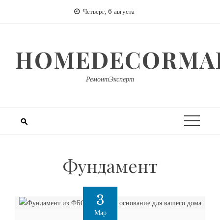
Перейти
Четверг, 6 августа
к
содержимому
HOMEDECORMAR
РемонтЭксперт
Фундамент
3
Мар