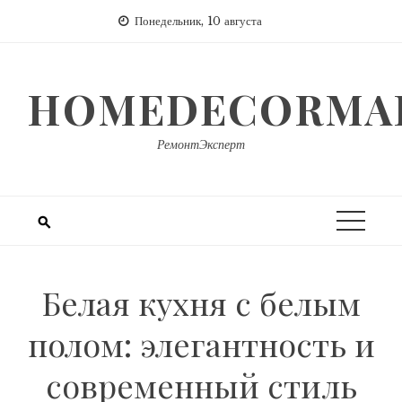
Перейти
Понедельник, 10 августа
к
содержимому
HOMEDECORMAR
РемонтЭксперт
Белая кухня с белым
полом: элегантность и
современный стиль