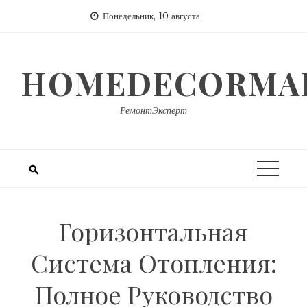
Перейти
Понедельник, 10 августа
к
содержимому
HOMEDECORMAR
РемонтЭксперт
Горизонтальная
Система Отопления:
Полное Руководство