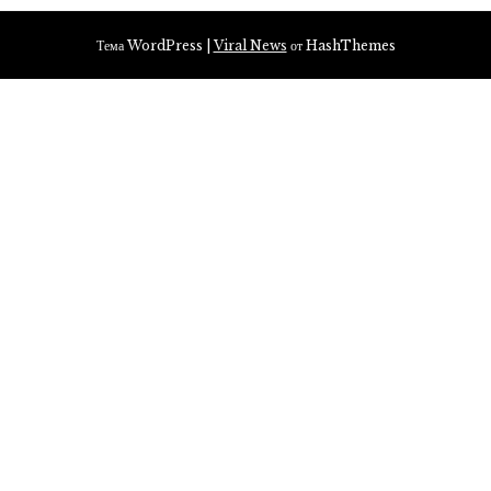
Тема WordPress
|
Viral News
от HashThemes