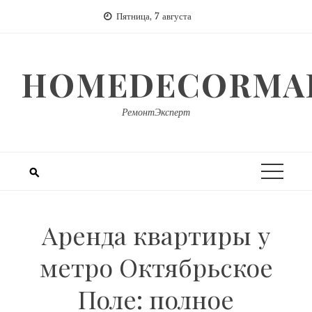
Перейти
Пятница, 7 августа
к
содержимому
HOMEDECORMAR
РемонтЭксперт
Аренда квартиры у
метро Октябрьское
Поле: полное