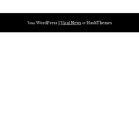
Тема WordPress
|
Viral News
от HashThemes