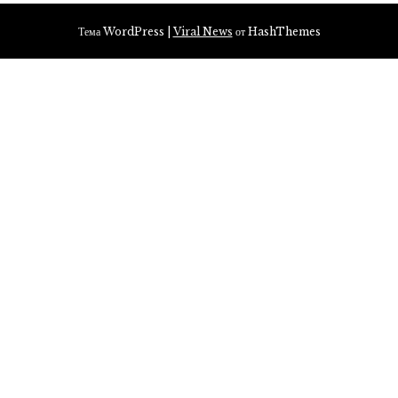
Тема WordPress
|
Viral News
от HashThemes