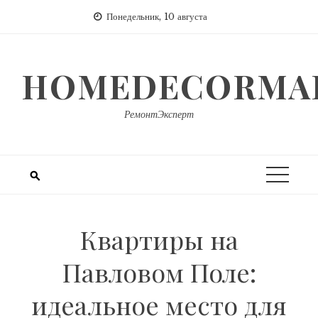
Перейти
Понедельник, 10 августа
к
содержимому
HOMEDECORMAR
РемонтЭксперт
Квартиры на
Павловом Поле:
идеальное место для