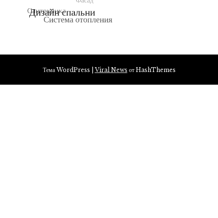
Тема WordPress
|
Viral News
от HashThemes