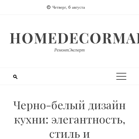
Перейти
Четверг, 6 августа
к
содержимому
HOMEDECORMAR
РемонтЭксперт
Черно-белый дизайн
кухни: элегантность,
стиль и