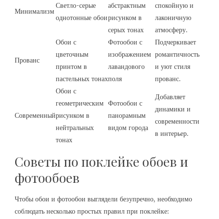
Светло-серые
абстрактным
спокойную и
Минимализм
однотонные обои
рисунком в
лаконичную
серых тонах
атмосферу.
Обои с
Фотообои с
Подчеркивает
цветочным
изображением
романтичность
Прованс
принтом в
лавандового
и уют стиля
пастельных тонах
поля
прованс.
Обои с
Добавляет
геометрическим
Фотообои с
динамики и
Современный
рисунком в
панорамным
современности
нейтральных
видом города
в интерьер.
тонах
Советы по поклейке обоев и
фотообоев
Чтобы обои и фотообои выглядели безупречно, необходимо
соблюдать несколько простых правил при поклейке: