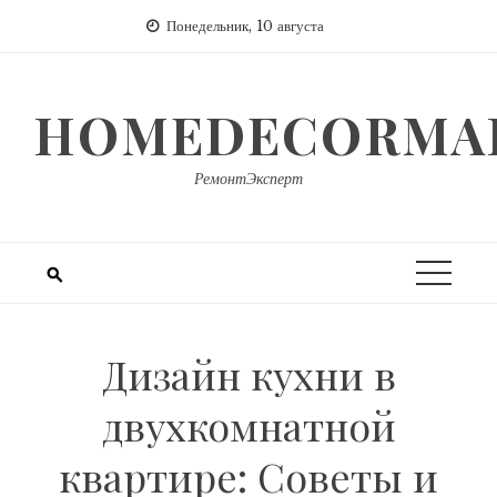
Перейти
Понедельник, 10 августа
к
содержимому
HOMEDECORMAR
РемонтЭксперт
Дизайн кухни в
двухкомнатной
квартире: Советы и