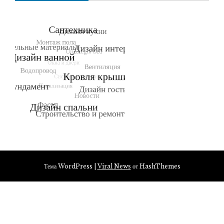
Тема WordPress
|
Viral News
от HashThemes