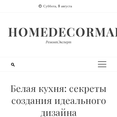
Перейти
Суббота, 8 августа
к
содержимому
HOMEDECORMAR
РемонтЭксперт
Белая кухня: секреты
создания идеального
дизайна