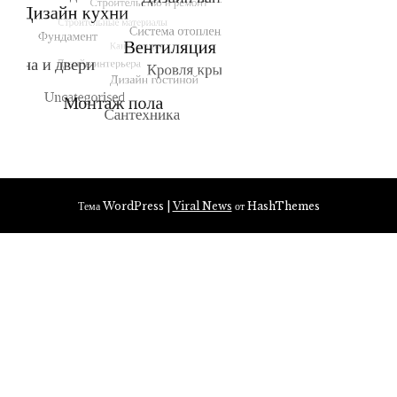
Тема WordPress
|
Viral News
от HashThemes