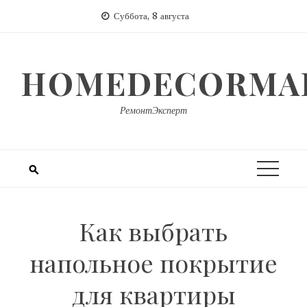
Перейти
Суббота, 8 августа
к
содержимому
HOMEDECORMAR
РемонтЭксперт
Как выбрать
напольное покрытие
для квартиры