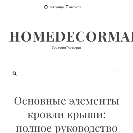
Перейти
Пятница, 7 августа
к
содержимому
HOMEDECORMAR
РемонтЭксперт
Основные элементы
кровли крыши:
полное руководство