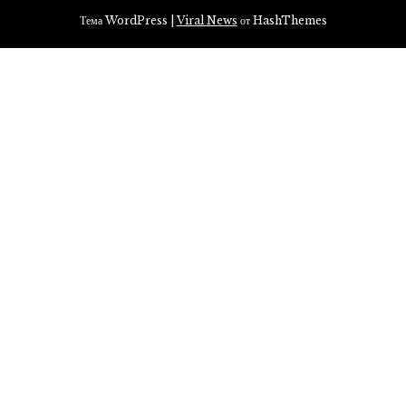
Тема WordPress
|
Viral News
от HashThemes