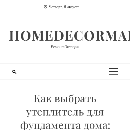
Перейти
Четверг, 6 августа
к
содержимому
HOMEDECORMAR
РемонтЭксперт
Как выбрать
утеплитель для
фундамента дома: