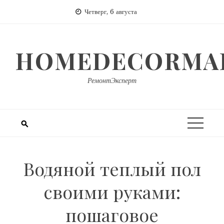
Перейти
Четверг, 6 августа
к
содержимому
HOMEDECORMAR
РемонтЭксперт
Водяной теплый пол
своими руками:
пошаговое