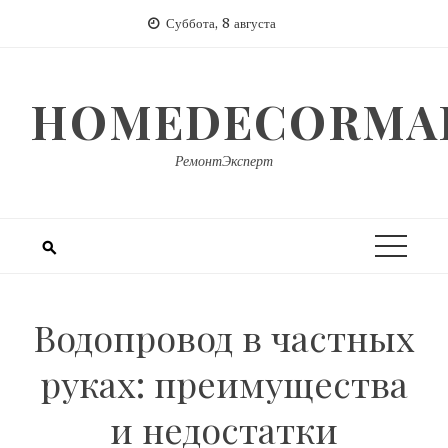
Перейти
Суббота, 8 августа
к
содержимому
HOMEDECORMAR
РемонтЭксперт
Водопровод в частных
руках: преимущества
и недостатки