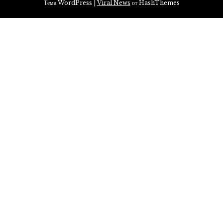
Тема WordPress
|
Viral News
от HashThemes