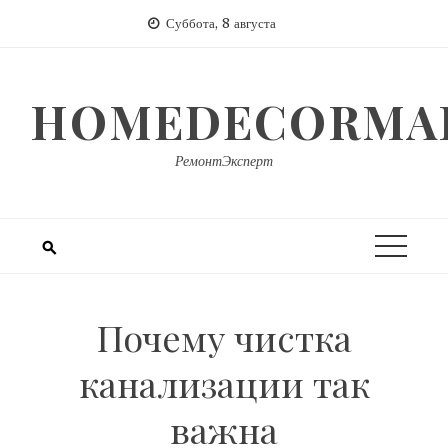
Перейти
Суббота, 8 августа
к
содержимому
HOMEDECORMAR
РемонтЭксперт
Почему чистка
канализации так
важна