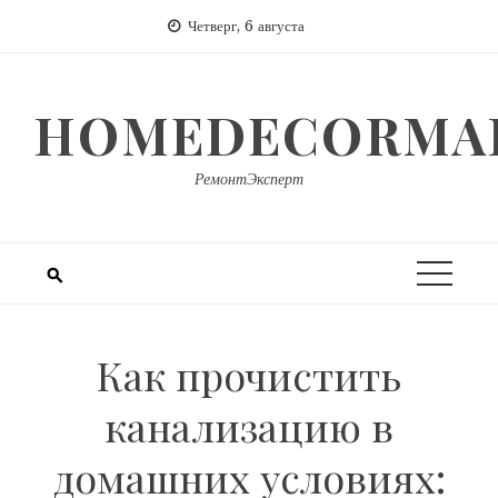
Перейти
Четверг, 6 августа
к
содержимому
HOMEDECORMAR
РемонтЭксперт
Как прочистить
канализацию в
домашних условиях: