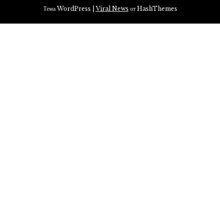
Тема WordPress
|
Viral News
от HashThemes