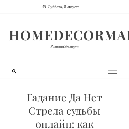
Перейти
Суббота, 8 августа
к
содержимому
HOMEDECORMAR
РемонтЭксперт
Гадание Да Нет
Стрела судьбы
онлайн: как