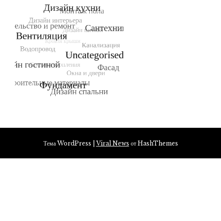
Тема WordPress
|
Viral News
от HashThemes