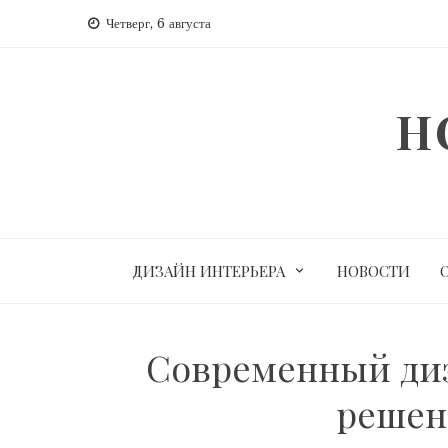
Перейти
Четверг, 6 августа
к
содержимому
H
ДИЗАЙН ИНТЕРЬЕРА
НОВОСТИ
Современный диз
решен