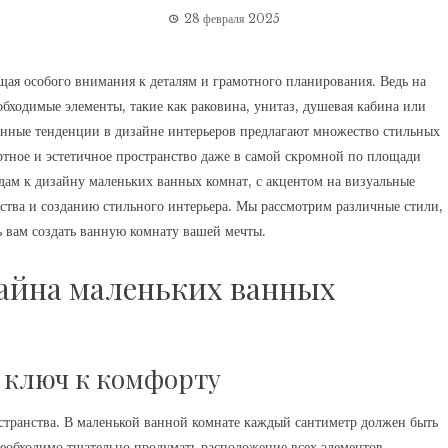
28 февраля 2025
щая особого внимания к деталям и грамотного планирования. Ведь на
бходимые элементы, такие как раковина, унитаз, душевая кабина или
менные тенденции в дизайне интерьеров предлагают множество стильных
ное и эстетичное пространство даже в самой скромной по площади
дам к дизайну маленьких ванных комнат, с акцентом на визуальные
ства и созданию стильного интерьера. Мы рассмотрим различные стили,
ь вам создать ванную комнату вашей мечты.
айна маленьких ванных
 ключ к комфорту
транства. В маленькой ванной комнате каждый сантиметр должен быть
необходимо тщательно продумать расположение всех элементов,