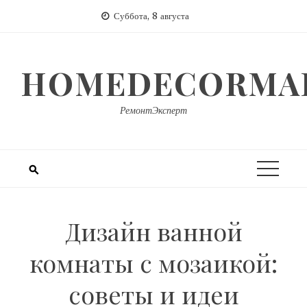
Перейти
Суббота, 8 августа
к
содержимому
HOMEDECORMAR
РемонтЭксперт
Дизайн ванной
комнаты с мозаикой:
советы и идеи