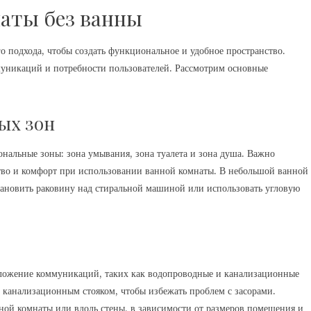
аты без ванны
о подхода, чтобы создать функциональное и удобное пространство.
уникаций и потребности пользователей. Рассмотрим основные
ых зон
нальные зоны: зона умывания, зона туалета и зона душа. Важно
ство и комфорт при использовании ванной комнаты. В небольшой ванной
тановить раковину над стиральной машиной или использовать угловую
ложение коммуникаций, таких как водопроводные и канализационные
с канализационным стояком, чтобы избежать проблем с засорами.
ной комнаты или вдоль стены, в зависимости от размеров помещения и