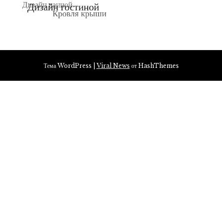
Тема WordPress
|
Viral News
от HashThemes