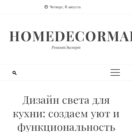
Перейти
Четверг, 6 августа
к
содержимому
HOMEDECORMAR
РемонтЭксперт
Дизайн света для
кухни: создаем уют и
функциональность