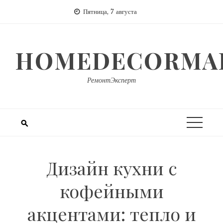
Перейти
Пятница, 7 августа
к
содержимому
HOMEDECORMAR
РемонтЭксперт
Дизайн кухни с
кофейными
акцентами: тепло и