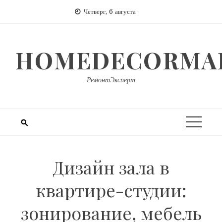
Перейти
Четверг, 6 августа
к
содержимому
HOMEDECORMAR
РемонтЭксперт
Дизайн зала в
квартире-студии:
зонирование, мебель