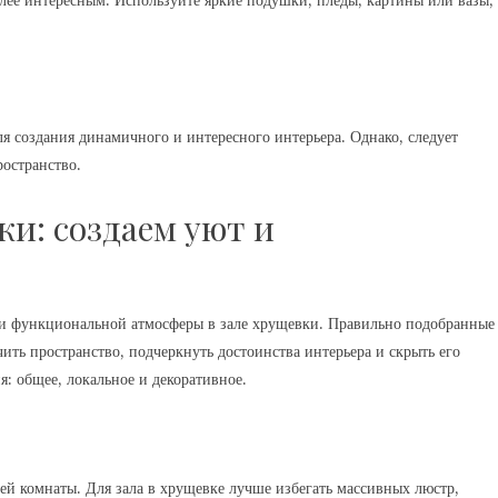
олее интересным. Используйте яркие подушки, пледы, картины или вазы,
я создания динамичного и интересного интерьера. Однако, следует
ространство.
ки: создаем уют и
 и функциональной атмосферы в зале хрущевки. Правильно подобранные
ить пространство, подчеркнуть достоинства интерьера и скрыть его
: общее, локальное и декоративное.
й комнаты. Для зала в хрущевке лучше избегать массивных люстр,