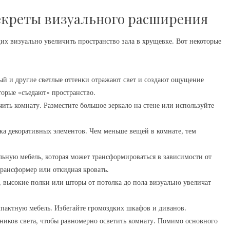
секреты визуального расширения
х визуально увеличить пространство зала в хрущевке. Вот некоторые
ый и другие светлые оттенки отражают свет и создают ощущение
торые «съедают» пространство.
ить комнату. Разместите большое зеркало на стене или используйте
ка декоративных элементов. Чем меньше вещей в комнате, тем
ную мебель, которая может трансформироваться в зависимости от
трансформер или откидная кровать.
 высокие полки или шторы от потолка до пола визуально увеличат
пактную мебель. Избегайте громоздких шкафов и диванов.
ников света, чтобы равномерно осветить комнату. Помимо основного