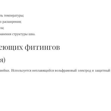
ль температуры;
о расширения;
ла;
ранения структуры шва.
веющих фитингов
я)
авейки. Используется неплавящийся вольфрамовый электрод и защитный