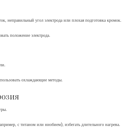
ок, неправильный угол электрода или плохая подготовка кромок.
вать положение электрода.
ли.
использовать охлаждающие методы.
розия
уры.
пример, с титаном или ниобием), избегать длительного нагрева.