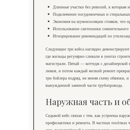
Длинные участки без ревизий, к которым н
Подключение посудомоечных и стиральных 
Экономия на шумоизоляции стояков, что пр
Использование сантехники сомнительного 
Игнорирование рекомендаций по утилизации
Следующие три кейса наглядно демонстрируют 
где жильцы регулярно сливали в унитаз строит
магистрали. Пятый — коттедж с дизайнерской в
люков, и потом каждый мелкий ремонт превращ
три бойлера подряд, не меняя схему обвязки, и
вынужденной заменой части трубопровода.
Наружная часть и о
Седьмой кейс связан с тем, как устроены наруж
профилактики и ремонта. В частных посёлках 
дом, подключённый к центральному коллектору