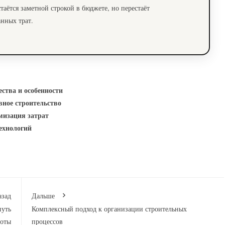
таётся заметной строкой в бюджете, но перестаёт
нных трат.
ства и особенности
вное строительство
мизация затрат
ехнологий
азад
Дальше
путь
Комплексный подход к организации строительных
боты
процессов