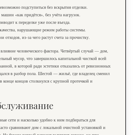
евозможно подступиться без вскрытия отделки.
машин «как придётся», без учёта нагрузок.
иводит к переделке уже после въезда.
качества, нарушающие режим работы системы.
 отходов, из-за чего растут счета за прочистку.
влияние человеческого фактора. Четвёртый случай — дом,
ельный мусор, что завершилось капитальной чисткой всей
анной, в которой ради эстетики отказались от ревизионных
ался в разбор пола. Шестой — жильё, где владелец сменил
 в конце концов столкнулся с крупной протечкой и
бслуживание
ные сети и насколько удобно к ним подбираться для
часто сравнивают дом с локальной очистной установкой и
. На бумаге первый вариант выглядит дороже, но при