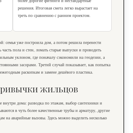
з
более дорогие фитинги и нестандартные
решения. Итоговая смета легко вырастает на
треть по сравнению с ранним проектом.
й: семья уже построила дом, а потом решила перенести
 часть пола и стен, ломать старые выпуски и проводить
сильным уклоном, где поначалу сэкономили на геодезии, а
стоянными засорами. Третий случай показывает, как попытка
 ежегодным раскопкам и замене дешёвого пластика.
 привычки жильцов
е внутри дома: разводка по этажам, выбор сантехники и
ваются в чуть более качественные трубы и арматуру, другие
одам на аварийные вызовы. Здесь можно выделить несколько