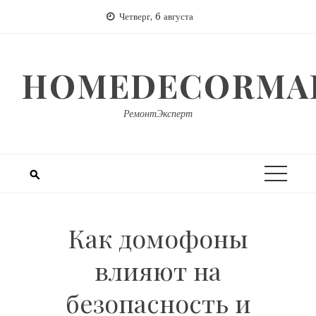
Перейти
Четверг, 6 августа
к
содержимому
HOMEDECORMAR
РемонтЭксперт
Как домофоны
влияют на
безопасность и