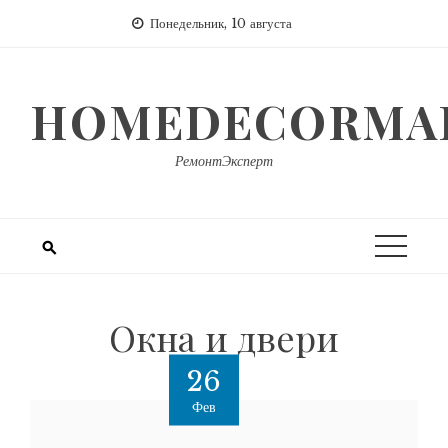
Перейти
Понедельник, 10 августа
к
содержимому
HOMEDECORMAR
РемонтЭксперт
Окна и двери
26
Фев