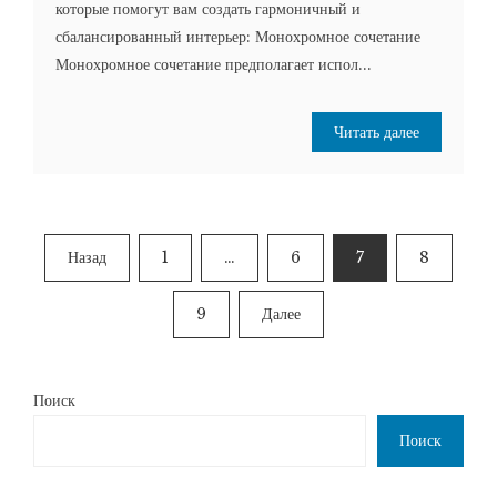
которые помогут вам создать гармоничный и
сбалансированный интерьер: Монохромное сочетание
Монохромное сочетание предполагает испол...
Читать далее
Пагинация
Назад
1
…
6
7
8
записей
9
Далее
Поиск
Поиск